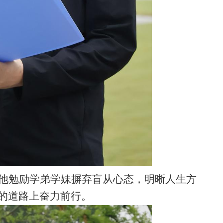
他勉励学弟学妹摒弃盲从心态，明晰人生方
的道路上奋力前行。