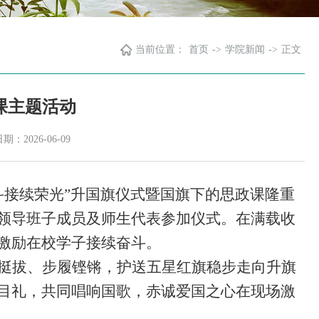
当前位置：
首页
->
学院新闻
->
正文
课主题活动
：2026-06-09
斗接续荣光”升国旗仪式暨国旗下的思政课隆重
领导班子成员及师生代表参加仪式。在满载收
激励在校学子接续奋斗。
挺拔、步履铿锵，护送五星红旗稳步走向升旗
目礼，共同唱响国歌，赤诚爱国之心在现场激