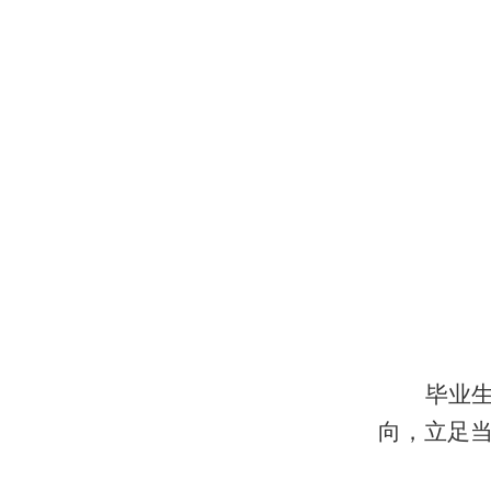
毕业
向，立足