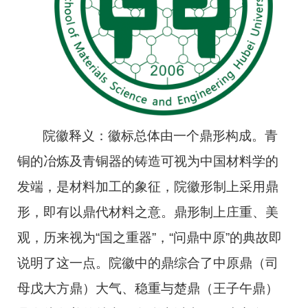
院徽释义：徽标总体由一个鼎形构成。青
铜的冶炼及青铜器的铸造可视为中国材料学的
发端，是材料加工的象征，院徽形制上采用鼎
形，即有以鼎代材料之意。鼎形制上庄重、美
观，历来视为“国之重器”，“问鼎中原”的典故即
说明了这一点。院徽中的鼎综合了中原鼎（司
母戊大方鼎）大气、稳重与楚鼎（王子午鼎）