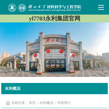
yl7703永利集团官网
永利概况
当前位置：
首页
->
永利概况
->
学院简介