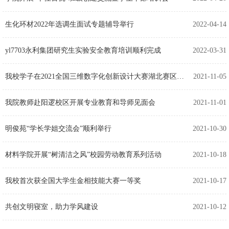
生化环材2022年选调生面试专题辅导举行
2022-04-14
yl7703永利集团研究生实验安全教育培训顺利完成
2022-03-31
我校学子在2021全国三维数字化创新设计大赛湖北赛区斩获佳绩
2021-11-05
我院教师赴阳逻校区开展专业教育和导师见面会
2021-11-01
明俊苑“学长学姐交流会”顺利举行
2021-10-30
材料学院开展“树清洁之风”校园劳动教育系列活动
2021-10-18
我校首次获全国大学生金相技能大赛一等奖
2021-10-17
共创文明寝室，助力学风建设
2021-10-12