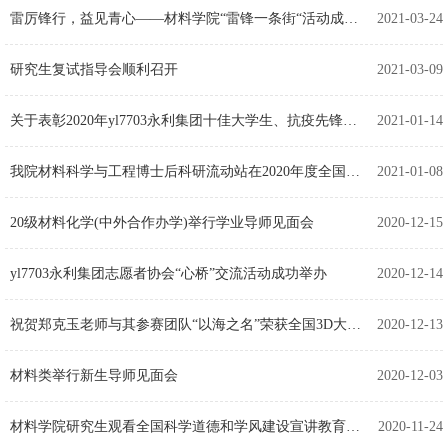
雷厉锋行，益见青心——材料学院“雷锋一条街“活动成功举办
2021-03-24
研究生复试指导会顺利召开
2021-03-09
关于表彰2020年yl7703永利集团十佳大学生、抗疫先锋、优秀共产党员、优秀学生...
2021-01-14
我院材料科学与工程博士后科研流动站在2020年度全国博士后综合评估工作中获评优秀
2021-01-08
20级材料化学(中外合作办学)举行学业导师见面会
2020-12-15
yl7703永利集团志愿者协会“心桥”交流活动成功举办
2020-12-14
祝贺郑克玉老师与其参赛团队“以海之名”荣获全国3D大赛数字工业设计三等奖
2020-12-13
材料类举行新生导师见面会
2020-12-03
材料学院研究生观看全国科学道德和学风建设宣讲教育报告会
2020-11-24