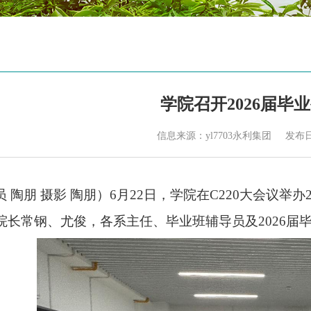
学院召开2026届毕
信息来源：yl7703永利集团
发布日期
员
陶朋
摄影
陶朋）
6月22日，
学院
在
C220大会议举
院长常钢、尤俊，各系主任
、
毕业班辅导员及
2026