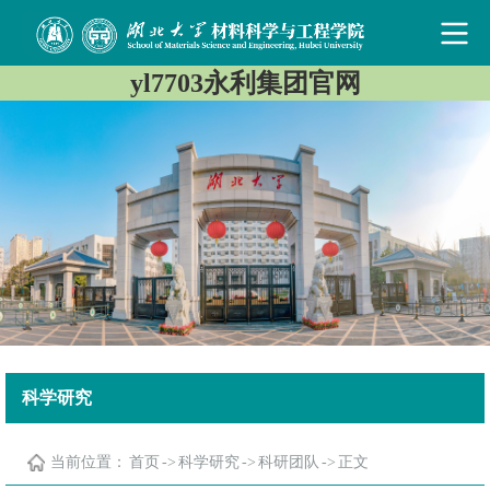
yl7703永利集团官网
科学研究
当前位置：
首页
->
科学研究
->
科研团队
->
正文