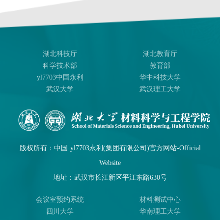
湖北科技厅
湖北教育厅
科学技术部
教育部
yl7703中国永利
华中科技大学
武汉大学
武汉理工大学
版权所有：中国·yl7703永利(集团有限公司)官方网站-Official
Website
地址：武汉市长江新区平江东路630号
会议室预约系统
材料测试中心
四川大学
华南理工大学